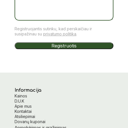
Registruojantis sutinku, kad perskaičiau ir
susipažinau su
privatumo politika
.
Informacija
Kainos
D.U.K
Apie mus
Kontaktai
Atsiliepimai
Dovanų kuponai
Apmokėjimas ir grąžinimas