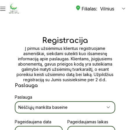
Filialas:
Registracija
Į pirmus užsiėmimus klientus registruojame
asmeniškai, siekdami suteikti kuo išsamesnę
informaciją apie paslaugas. Klientams, įsigijusiems
abonementą, gavus prieigos kodą yra suteikiama
galimybė matyti užsiėmimų tvarkaraštį, o esant
poreikiui keisti užsiėmimo datą bei laiką. Užpildžius
registraciją su Jumis susisieksime per 2 d.d..
Paslauga
Paslauga
Pageidaujama data
Pageidaujamas laikas