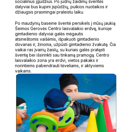
socialinius įgūdžius. Po judrių žaidimų šventės
dalyviai bus kupini įspūdžių, puikios nuotaikos ir
džiaugsis prasmingai praleistu laiku.
Po maudynių baseine šventė persikels į mūsų jaukią
Šeimos Gerovės Centro laisvalaikio erdvę, kurioje
gimtadienio dalyviai galės mėgautis
atsineštomis vaišėmis, išpakuoti gimtadienio
dovanas ir, žinoma, užpūsti gimtadienio žvakutę. Čia
vaikai ras įvairių žaislų, su kuriais galės pratęsti
šventę bei išsirinkti sau tinkamą pramogą. Centro
laisvalaikio zona yra erdvi, vietos pakaks ir
norintiems pabendrauti tėveliams, ir aktyviems
vaikams.