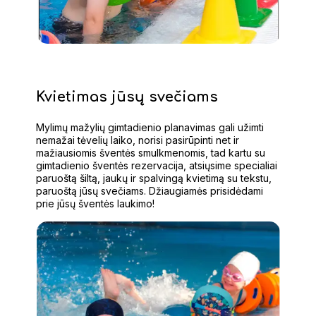
Kvietimas jūsų svečiams
Mylimų mažylių gimtadienio planavimas gali užimti
nemažai tėvelių laiko, norisi pasirūpinti net ir
mažiausiomis šventės smulkmenomis, tad kartu su
gimtadienio šventės rezervacija, atsiųsime specialiai
paruoštą šiltą, jaukų ir spalvingą kvietimą su tekstu,
paruoštą jūsų svečiams. Džiaugiamės prisidėdami
prie jūsų šventės laukimo!