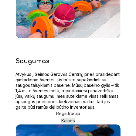
Saugumas
Atvykus į Šeimos Gerovės Centrą, prieš prasidedant
gimtadienio šventei, jūs būsite supažindinti su
saugos taisyklėmis baseine. Mūsų baseino gylis – tik
1,4 m., o šventės metu, rūpindamiesi pilnavertišku
jūsų vaikų saugumu, mes suteikiame visas reikiamas
apsaugos priemones kiekvienam vaikui, tad jūs
galite būti ramūs dėl būtino inventoriaus.
Registracija
Kainos