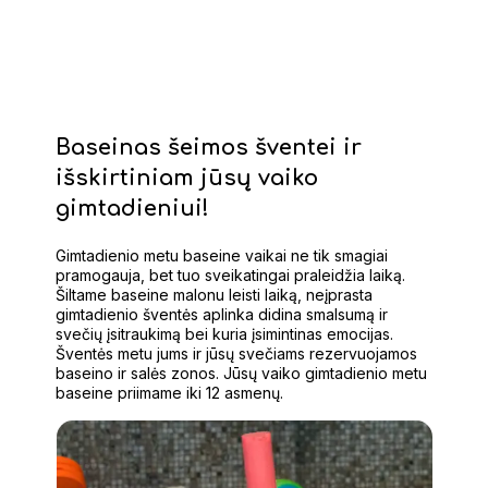
Baseinas šeimos šventei ir
išskirtiniam jūsų vaiko
gimtadieniui!
Gimtadienio metu baseine vaikai ne tik smagiai
pramogauja, bet tuo sveikatingai praleidžia laiką.
Šiltame baseine malonu leisti laiką, neįprasta
gimtadienio šventės aplinka didina smalsumą ir
svečių įsitraukimą bei kuria įsimintinas emocijas.
Šventės metu jums ir jūsų svečiams rezervuojamos
baseino ir salės zonos. Jūsų vaiko gimtadienio metu
baseine priimame iki 12 asmenų.