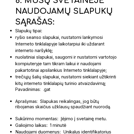
8. MŪSŲ SVETAINĖJE
NAUDOJAMŲ SLAPUKŲ
SĄRAŠAS:
Slapukų tipai:
ryšio seanso slapukai, nustatomi lankymosi
Interneto tinklalapyje laikotarpiui iki uždarant
interneto naršyklę;
nuolatiniai slapukai, saugomi ir nustatomi vartotojo
kompiuteryje tam tikram laikui ir naudojami
pakartotinai apsilankius Interneto tinklalapyje;
trečiųjų šalių slapukai, nustatomi siekiant užtikrinti
kitų interneto tinklalapių turinio atvaizdavimą;
Pavadinimas: .gat
Aprašymas: Slapukas reikalingas, jog būtų
ribojamas skaičius užklausų spaudžiant nuorodą.
Sukūrimo momentas: Įėjimo į svetainę metu.
Galiojimo laikas: 1 minutė
Naudojami duomenys: Unikalus identifikatorius