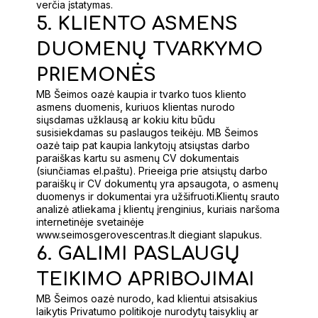
verčia įstatymas.
5. KLIENTO ASMENS
DUOMENŲ TVARKYMO
PRIEMONĖS
MB Šeimos oazė kaupia ir tvarko tuos kliento
asmens duomenis, kuriuos klientas nurodo
siųsdamas užklausą ar kokiu kitu būdu
susisiekdamas su paslaugos teikėju. MB Šeimos
oazė taip pat kaupia lankytojų atsiųstas darbo
paraiškas kartu su asmenų CV dokumentais
(siunčiamas el.paštu). Prieeiga prie atsiųstų darbo
paraiškų ir CV dokumentų yra apsaugota, o asmenų
duomenys ir dokumentai yra užšifruoti.Klientų srauto
analizė atliekama į klientų įrenginius, kuriais naršoma
internetinėje svetainėje
www.seimosgerovescentras.lt diegiant slapukus.
6. GALIMI PASLAUGŲ
TEIKIMO APRIBOJIMAI
MB Šeimos oazė nurodo, kad klientui atsisakius
laikytis Privatumo politikoje nurodytų taisyklių ar