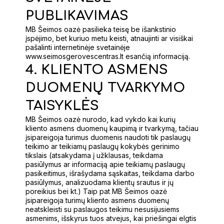
PUBLIKAVIMAS
MB Šeimos oazė pasilieka teisę be išankstinio
įspėjimo, bet kuriuo metu keisti, atnaujinti ar visiškai
pašalinti internetinėje svetainėje
www.seimosgerovescentras.lt esančią informaciją.
4. KLIENTO ASMENS
DUOMENŲ TVARKYMO
TAISYKLĖS
MB Šeimos oazė nurodo, kad vykdo kai kurių
kliento asmens duomenų kaupimą ir tvarkymą, tačiau
įsipareigoja turimus duomenis naudoti tik paslaugų
teikimo ar teikiamų paslaugų kokybės gerinimo
tikslais (atsakydama į užklausas, teikdama
pasiūlymus ar informaciją apie teikiamų paslaugų
pasikeitimus, išrašydama sąskaitas, teikdama darbo
pasiūlymus, analizuodama klientų srautus ir jų
poreikius bei kt.) Taip pat MB Šeimos oazė
įsipareigoja turimų kliento asmens duomenų
neatskleisti su paslaugos teikimu nesusijusiems
asmenims, išskyrus tuos atvejus, kai priešingai elgtis