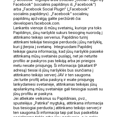
Facebook“ (socialinis papildinys iš „Facebook“)
arba „Facebook Social Plugin“ („Facebook“
socialinis papildinys). „Facebook“ socialinių
papildinių apžvalgą galite peržiūrėti čia:
developers.facebook.com.
Lankantis vienoje iš mūsų svetainių, kurioje yra toks
Papildinys, jūsų naršyklė sukurs tiesioginę nuorodą į
atitinkamo teikėjo serverius. Papildinio turinį
atitinkami teikėjai tiesiogiai perduoda į jūsų naršyklę,
kuri jį įterpia į svetainę. Integruodami Papildinį
teikėjai gauna informaciją, kad jūsų naršyklė pasiekė
atitinkamą mūsų svetainės puslapį, net jei neturite
profilio ar paskyros pas teikėją arba jei prieigos
metu nesate prisijungę. Ši informacija (įskaitant IP
adresą) tiesiai iš jūsų naršyklės bus siunčiama į
atitinkamo teikėjo serverį JAV ir ten saugoma.
Jei turite profilį arba paskyrą ir esate prisijungę
lankydamiesi svetainėje, atitinkamas teikėjas jūsų
apsilankymą mūsų svetainėje gali tiesiogiai susieti su
jūsų profiliu ar paskyra.
Jei atliekate veiksmus su Papildiniais, pvz.,
spustelėjus „Patinka“ mygtuką, atitinkama informacija
bus tiesiogiai perduota į atitinkamo teikėjo serverį ir
ten saugoma.Ši informacija taip pat bus paskelbta