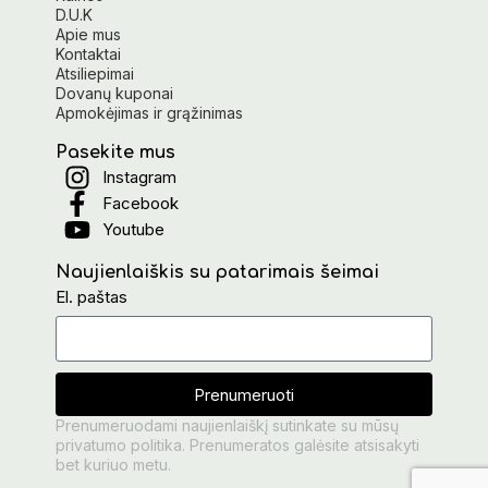
D.U.K
Apie mus
Kontaktai
Atsiliepimai
Dovanų kuponai
Apmokėjimas ir grąžinimas
Pasekite mus
Instagram
Facebook
Youtube
Naujienlaiškis su patarimais šeimai
El. paštas
Prenumeruoti
Prenumeruodami naujienlaiškį sutinkate su mūsų
privatumo politika. Prenumeratos galėsite atsisakyti
bet kuriuo metu.