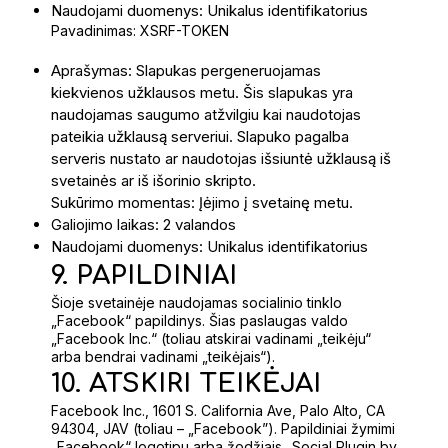
Naudojami duomenys: Unikalus identifikatorius
Pavadinimas: XSRF-TOKEN
Aprašymas: Slapukas pergeneruojamas
kiekvienos užklausos metu. Šis slapukas yra
naudojamas saugumo atžvilgiu kai naudotojas
pateikia užklausą serveriui. Slapuko pagalba
serveris nustato ar naudotojas išsiuntė užklausą iš
svetainės ar iš išorinio skripto.
Sukūrimo momentas: Įėjimo į svetainę metu.
Galiojimo laikas: 2 valandos
Naudojami duomenys: Unikalus identifikatorius
9. PAPILDINIAI
Šioje svetainėje naudojamas socialinio tinklo
„Facebook“ papildinys. Šias paslaugas valdo
„Facebook Inc.“ (toliau atskirai vadinami „teikėju“
arba bendrai vadinami „teikėjais“).
10. ATSKIRI TEIKĖJAI
Facebook Inc., 1601 S. California Ave, Palo Alto, CA
94304, JAV (toliau – „Facebook”). Papildiniai žymimi
„Facebook“ logotipu arba žodžiais „Social Plugin by