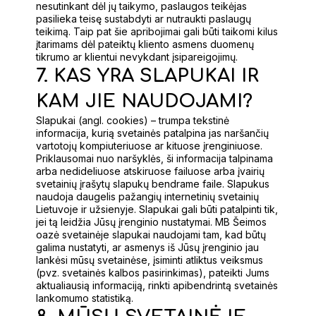
nesutinkant dėl jų taikymo, paslaugos teikėjas
pasilieka teisę sustabdyti ar nutraukti paslaugų
teikimą. Taip pat šie apribojimai gali būti taikomi kilus
įtarimams dėl pateiktų kliento asmens duomenų
tikrumo ar klientui nevykdant įsipareigojimų.
7. KAS YRA SLAPUKAI IR
KAM JIE NAUDOJAMI?
Slapukai (angl. cookies) – trumpa tekstinė
informacija, kurią svetainės patalpina jas naršančių
vartotojų kompiuteriuose ar kituose įrenginiuose.
Priklausomai nuo naršyklės, ši informacija talpinama
arba nedideliuose atskiruose failuose arba įvairių
svetainių įrašytų slapukų bendrame faile. Slapukus
naudoja daugelis pažangių internetinių svetainių
Lietuvoje ir užsienyje. Slapukai gali būti patalpinti tik,
jei tą leidžia Jūsų įrenginio nustatymai. MB Šeimos
oazė svetainėje slapukai naudojami tam, kad būtų
galima nustatyti, ar asmenys iš Jūsų įrenginio jau
lankėsi mūsų svetainėse, įsiminti atliktus veiksmus
(pvz. svetainės kalbos pasirinkimas), pateikti Jums
aktualiausią informaciją, rinkti apibendrintą svetainės
lankomumo statistiką.