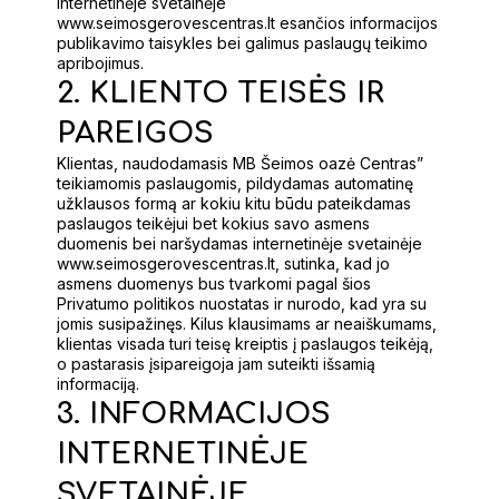
internetinėje svetainėje
www.seimosgerovescentras.lt esančios informacijos
publikavimo taisykles bei galimus paslaugų teikimo
apribojimus.
2. KLIENTO TEISĖS IR
PAREIGOS
Klientas, naudodamasis MB Šeimos oazė Centras”
teikiamomis paslaugomis, pildydamas automatinę
užklausos formą ar kokiu kitu būdu pateikdamas
paslaugos teikėjui bet kokius savo asmens
duomenis bei naršydamas internetinėje svetainėje
www.seimosgerovescentras.lt, sutinka, kad jo
asmens duomenys bus tvarkomi pagal šios
Privatumo politikos nuostatas ir nurodo, kad yra su
jomis susipažinęs. Kilus klausimams ar neaiškumams,
klientas visada turi teisę kreiptis į paslaugos teikėją,
o pastarasis įsipareigoja jam suteikti išsamią
informaciją.
3. INFORMACIJOS
INTERNETINĖJE
SVETAINĖJE