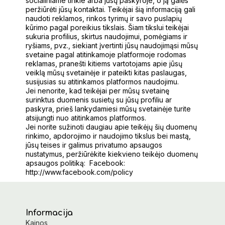
socialiniame tinkle arba jūsų paskyroje, o ją galės
peržiūrėti jūsų kontaktai. Teikėjai šią informaciją gali
naudoti reklamos, rinkos tyrimų ir savo puslapių
kūrimo pagal poreikius tikslais. Šiam tikslui teikėjai
sukuria profilius, skirtus naudojimui, pomėgiams ir
ryšiams, pvz., siekiant įvertinti jūsų naudojimąsi mūsų
svetaine pagal atitinkamoje platformoje rodomas
reklamas, pranešti kitiems vartotojams apie jūsų
veiklą mūsų svetainėje ir pateikti kitas paslaugas,
susijusias su atitinkamos platformos naudojimu.
Jei nenorite, kad teikėjai per mūsų svetainę
surinktus duomenis susietų su jūsų profiliu ar
paskyra, prieš lankydamiesi mūsų svetainėje turite
atsijungti nuo atitinkamos platformos.
Jei norite sužinoti daugiau apie teikėjų šių duomenų
rinkimo, apdorojimo ir naudojimo tikslus bei mastą,
jūsų teises ir galimus privatumo apsaugos
nustatymus, peržiūrėkite kiekvieno teikėjo duomenų
apsaugos politiką: Facebook:
http://www.facebook.com/policy
Informacija
Kainos