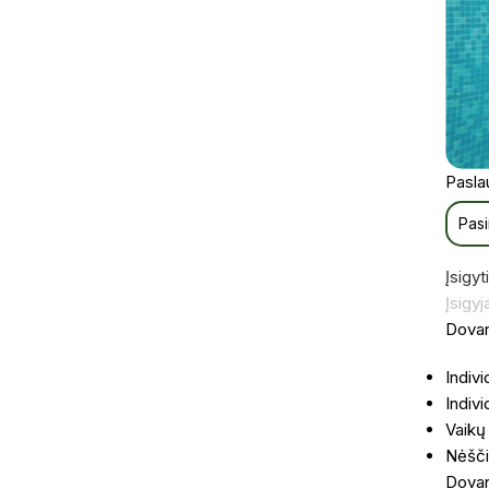
Pasla
Įsigyti
Įsigyj
Dovan
Indivi
Indiv
Vaikų
Nėšči
Dovan