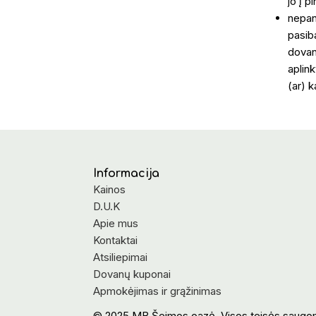
jo į p
nepan
pasiba
dovan
aplink
(ar) k
Informacija
Kainos
D.U.K
Apie mus
Kontaktai
Atsiliepimai
Dovanų kuponai
Apmokėjimas ir grąžinimas
© 2025 MB Šeimos oazė. Visos teisės saugo