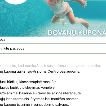
uga
ant sutinku, kad perskaičiau ir susipažinau su privatumo politika.
ų kuponą galite įsigyti šioms Centro paslaugoms:
duali kūdikių kineziterapinė mankšta
idualus kūdikių plukdymas vonelėje
 užsiėmimai baseine su tėveliais ar kineziterapeute
ųjų kineziterapinis ištyrimas bei mankšta baseine
ų kupono įsigijimo ir panaudojimo sąlygos: