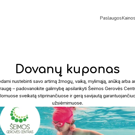
Paslaugos
Kaino
Dovanų kuponas
dami nustebinti savo artimą žmogų, vaiką, mylimąją, anūką arba a
raugę – padovanokite galimybę apsilankyti Šeimos Gerovės Cent
ūlomuose sveikatą stiprinančiuose ir gerą savijautą garantuojančiu
užsiėmimuose.