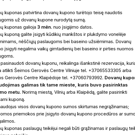
ų kuponas patvirtina dovanų kupono turėtojo teisę naudotis
ugomis už dovanų kupone nurodytą sumą.
ų kuponas galioja
3 mėn.
nuo įsigijimo datos.
ų kuponą galite įsigyti kūdikių mankštos ir plukdymo vonelėje
mimams, nėščiųjų paslaugoms bei baseino užsiėmimas. Dovanų
o įsigyti negalima vaikų gimtadienių bei baseino ir pirties nuomos
ugoms.
 pasinaudoti dovanų kuponu, reikalinga išankstinė rezervacija, kuri
a atlikti Šeimos Gerovės Centre Vilniuje tel. +37065533305 arba
s Gerovės Centre Klaipėdoje tel. +37060793992.
Dovanų kupo
dojimas galimas tik tame mieste, kuris buvo pasirinktas
jimo metu.
Norimą miestą, Vilnių arba Klaipėdą, galite pasirinkti
dami kuponą.
audojus visos dovanų kupono sumos skirtumas negrąžinamas;
domos priemokos prie įsigyto dovanų kupono procedūros ar sum
galimos.
ų kuponas paslaugų teikėjui negali būti grąžinamas ir paslaugų tei