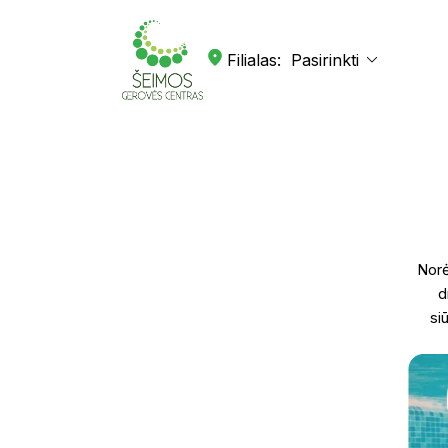
Filialas:
Norė
d
si