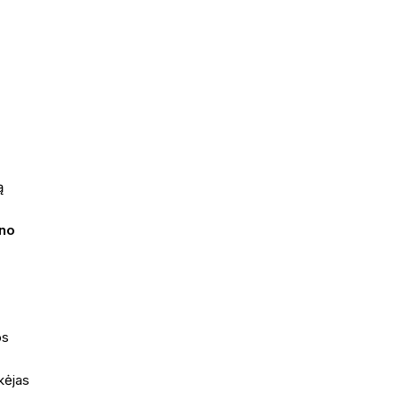
ą
no
os
kėjas