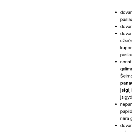
dovan
pasla
dovan
dovan
užsiė
kupon
pasla
norint
galim
Šeimo
panau
įsigi
įsigy
nepan
papil
nėra 
dovan