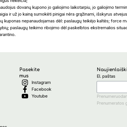
inigus nekeičia;
audojus dovanų kupono jo galiojimo laikotarpiu, jo galiojimo termi
igia ir už jo kainą sumokėti pinigai nėra grąžinami, išskyrus atvejus
ų kuponas nepanaudojamas dėl: paslaugų teikėjo kaltės; force m
ybių; paslaugų teikimo ribojimo dėl paskelbtos ekstremalios situaci
arantino.
Pasekite
Naujienlaišk
mus
El. paštas
Instagram
Facebook
Youtube
Prenumeruodami 
Prenumeratos ga
mos.