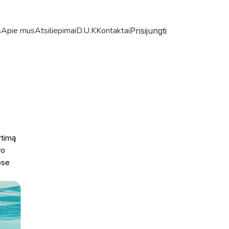
s
Apie mus
Atsiliepimai
D.U.K
Kontaktai
Prisijungti
rtimą
ro
ose