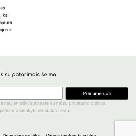
nas
, kai
ajeure
jos ir
is su patarimais šeimai
Prenumeruoti
naujienlaiškį sutinkate su mūsų privatumo politika.
lėsite atsisakyti bet kuriuo metu.
Privatumo politika
Vidaus tvarkos taisyklės