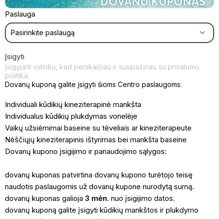
Paslauga
Įsigyti
Įsigyjant sutinku, kad perskaičiau ir susipažinau su privatumo
politika.
Dovanų kuponą galite įsigyti šioms Centro paslaugoms:
Individuali kūdikių kineziterapinė mankšta
Individualus kūdikių plukdymas vonelėje
Vaikų užsiėmimai baseine su tėveliais ar kineziterapeute
Nėščiųjų kineziterapinis ištyrimas bei mankšta baseine
Dovanų kupono įsigijimo ir panaudojimo sąlygos:
dovanų kuponas patvirtina dovanų kupono turėtojo teisę
naudotis paslaugomis už dovanų kupone nurodytą sumą.
dovanų kuponas galioja
3 mėn.
nuo įsigijimo datos.
dovanų kuponą galite įsigyti kūdikių mankštos ir plukdymo