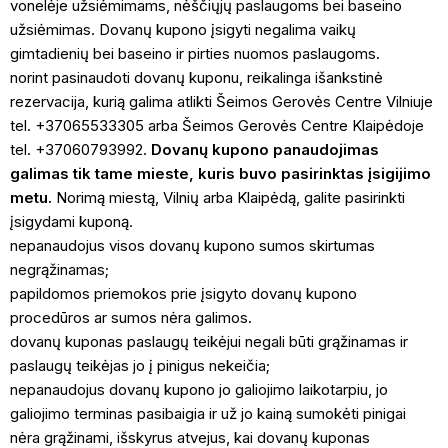
vonelėje užsiėmimams, nėščiųjų paslaugoms bei baseino
užsiėmimas. Dovanų kupono įsigyti negalima vaikų
gimtadienių bei baseino ir pirties nuomos paslaugoms.
norint pasinaudoti dovanų kuponu, reikalinga išankstinė
rezervacija, kurią galima atlikti Šeimos Gerovės Centre Vilniuje
tel. +37065533305 arba Šeimos Gerovės Centre Klaipėdoje
tel. +37060793992.
Dovanų kupono panaudojimas
galimas tik tame mieste, kuris buvo pasirinktas įsigijimo
metu.
Norimą miestą, Vilnių arba Klaipėdą, galite pasirinkti
įsigydami kuponą.
nepanaudojus visos dovanų kupono sumos skirtumas
negrąžinamas;
papildomos priemokos prie įsigyto dovanų kupono
procedūros ar sumos nėra galimos.
dovanų kuponas paslaugų teikėjui negali būti grąžinamas ir
paslaugų teikėjas jo į pinigus nekeičia;
nepanaudojus dovanų kupono jo galiojimo laikotarpiu, jo
galiojimo terminas pasibaigia ir už jo kainą sumokėti pinigai
nėra grąžinami, išskyrus atvejus, kai dovanų kuponas