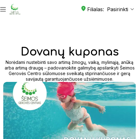
Filialas:
Dovanų kuponas
Norėdami nustebinti savo artimą žmogų, vaiką, mylimąją, anūką
arba artimą draugę – padovanokite galimybę apsilankyti Šeimos
Gerovės Centro siūlomuose sveikatą stiprinančiuose ir gerą
savijautą garantuojančiuose užsiėmimuose.