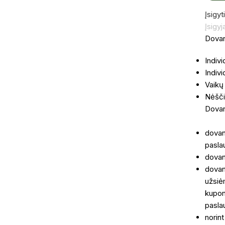
Įsigyti
Įsigyj
Dovan
Indivi
Indiv
Vaikų
Nėšči
Dovan
dovan
pasla
dovan
dovan
užsiė
kupon
pasla
norint