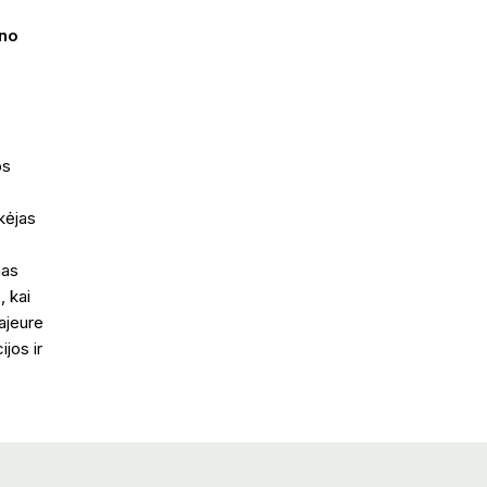
no
os
kėjas
nas
, kai
ajeure
jos ir