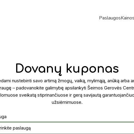
Paslaugos
Kaino
Dovanų kuponas
dami nustebinti savo artimą žmogų, vaiką, mylimąją, anūką arba a
raugę – padovanokite galimybę apsilankyti Šeimos Gerovės Cent
ūlomuose sveikatą stiprinančiuose ir gerą savijautą garantuojančiu
užsiėmimuose.
uga