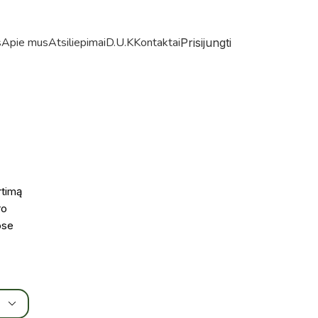
s
Apie mus
Atsiliepimai
D.U.K
Kontaktai
Prisijungti
rtimą
ro
ose