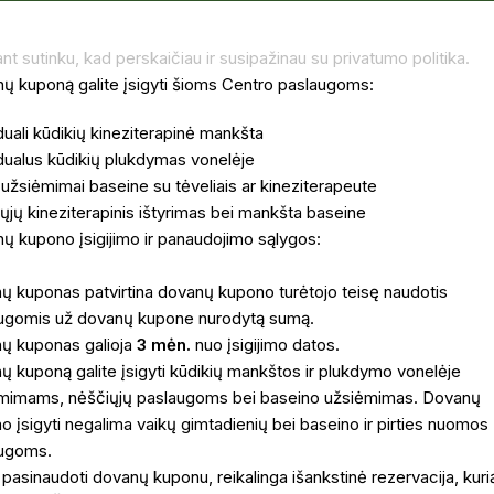
ant sutinku, kad perskaičiau ir susipažinau su privatumo politika.
ų kuponą galite įsigyti šioms Centro paslaugoms:
duali kūdikių kineziterapinė mankšta
idualus kūdikių plukdymas vonelėje
 užsiėmimai baseine su tėveliais ar kineziterapeute
ųjų kineziterapinis ištyrimas bei mankšta baseine
ų kupono įsigijimo ir panaudojimo sąlygos:
ų kuponas patvirtina dovanų kupono turėtojo teisę naudotis
ugomis už dovanų kupone nurodytą sumą.
ų kuponas galioja
3 mėn.
nuo įsigijimo datos.
ų kuponą galite įsigyti kūdikių mankštos ir plukdymo vonelėje
mimams, nėščiųjų paslaugoms bei baseino užsiėmimas. Dovanų
o įsigyti negalima vaikų gimtadienių bei baseino ir pirties nuomos
ugoms.
 pasinaudoti dovanų kuponu, reikalinga išankstinė rezervacija, kuri