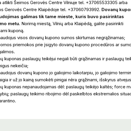
a atlikti Šeimos Gerovės Centre Vilniuje tel. +37065533305 arba
s Gerovės Centre Klaipėdoje tel. +37060793992.
Dovanų kupo
dojimas galimas tik tame mieste, kuris buvo pasirinktas
jimo metu.
Norimą miestą, Vilnių arba Klaipėdą, galite pasirinkti
dami kuponą.
audojus visos dovanų kupono sumos skirtumas negrąžinamas;
domos priemokos prie įsigyto dovanų kupono procedūros ar sum
galimos.
ų kuponas paslaugų teikėjui negali būti grąžinamas ir paslaugų tei
inigus nekeičia;
audojus dovanų kupono jo galiojimo laikotarpiu, jo galiojimo termi
igia ir už jo kainą sumokėti pinigai nėra grąžinami, išskyrus atvejus
ų kuponas nepanaudojamas dėl: paslaugų teikėjo kaltės; force m
ybių; paslaugų teikimo ribojimo dėl paskelbtos ekstremalios situaci
arantino.