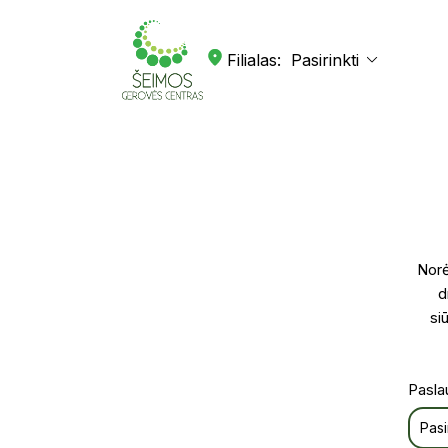
Filialas:
Norė
d
si
Pasla