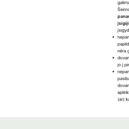
galim
Šeimo
panau
įsigi
įsigy
nepan
papil
nėra 
dovan
jo į p
nepan
pasiba
dovan
aplink
(ar) k