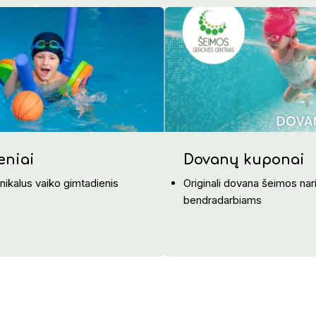
eniai
Dovanų kuponai
 unikalus vaiko gimtadienis
Originali dovana šeimos na
bendradarbiams