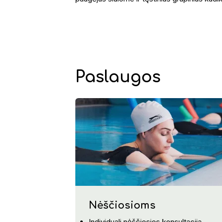
Paslaugos
Nėščiosioms
Individuali nėščiosios konsultacija