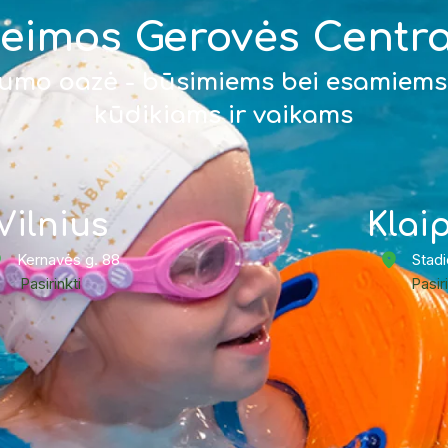
eimos Gerovės Centr
gumo oazė - būsimiems bei esamiems 
kūdikiams ir vaikams
Vilnius
Klai
Kernavės g. 88
Stadi
Pasirinkti
Pasir