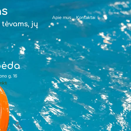
as
Apie mus
Kontaktai
tėvams, jų
pėda
ono g. 16
inkti