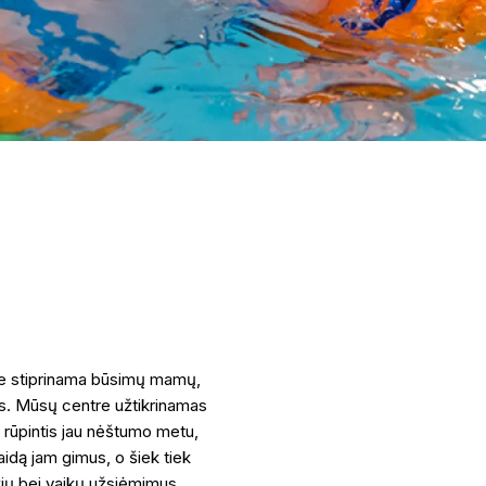
je stiprinama būsimų mamų,
šys. Mūsų centre užtikrinamas
rūpintis jau nėštumo metu,
raidą jam gimus, o šiek tiek
kių bei vaikų užsiėmimus.