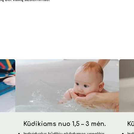
Kūdikiams nuo 1,5 – 3 mėn.
Kū
Individualus kūdikių plukdymas vonelėje
Ind