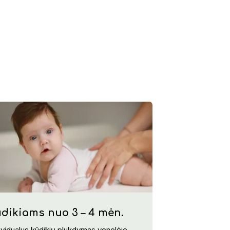
dikiams nuo 3 – 4 mėn.
ividualus kūdikių plukdymas vonelėje