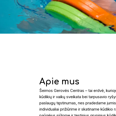
Apie mus
Šeimos Gerovės Centras – tai erdvė, kurio
kūdikių ir vaikų sveikata bei tarpusavio ry
paslaugų tęstinumas, nes pradedame jumis 
individualiai prižiūrime ir skatiname kūdikio 
paūgėjus siūlome ir tęstinius grupinius kūdi