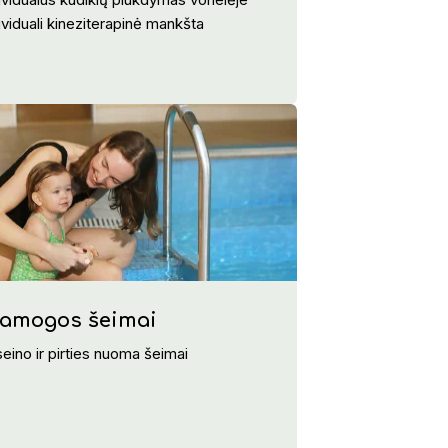
ividuali kineziterapinė mankšta
ramogos šeimai
eino ir pirties nuoma šeimai